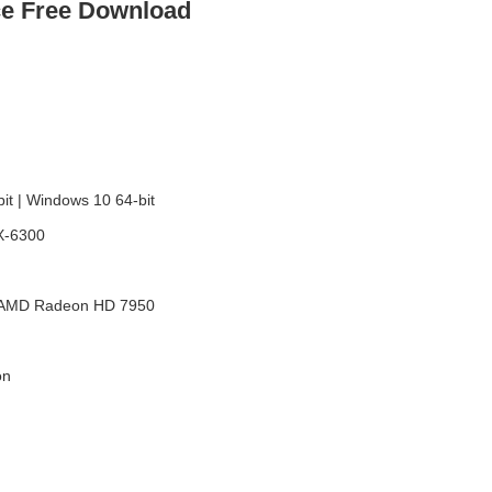
ce Free Download
it | Windows 10 64-bit
FX-6300
| AMD Radeon HD 7950
on