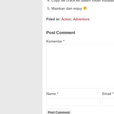
Copy file crack ke dalam folder instal
Mainkan dan enjoy
Filed in:
Action
,
Adventure
Post Comment
Komentar
*
Name
*
Email
*