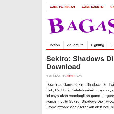
GAME PC RINGAN
GAME NARUTO
G
Action
Adventure
Fighting
F
Sekiro: Shadows D
Download
6 Juni 2026
·
by
Admin
·
0
Download Game Sekiro: Shadows Die Twic
Link, Part Link. Setelah sebelumnya s
ini saya akan membagikan game bergenre 
kemarin yaitu Sekiro: Shadows Die Twic
FromSoftware dan diterbitkan oleh Activisi