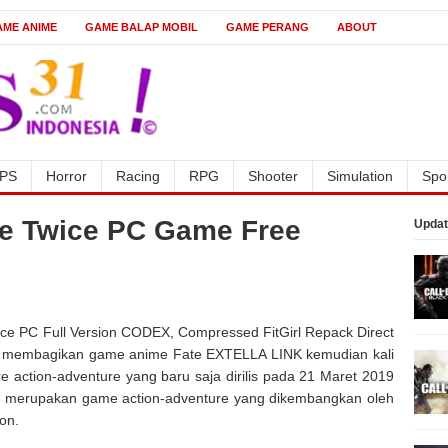
AME ANIME
GAME BALAP MOBIL
GAME PERANG
ABOUT
PS
Horror
Racing
RPG
Shooter
Simulation
Spo
ie Twice PC Game Free
Updat
e PC Full Version CODEX, Compressed FitGirl Repack Direct
aya membagikan game anime Fate EXTELLA LINK kemudian kali
action-adventure yang baru saja dirilis pada 21 Maret 2019
e, merupakan game action-adventure yang dikembangkan oleh
on.