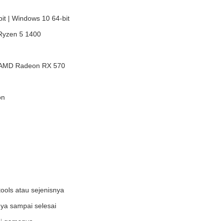
it | Windows 10 64-bit
 Ryzen 5 1400
| AMD Radeon RX 570
on
ools atau sejenisnya
ya sampai selesai