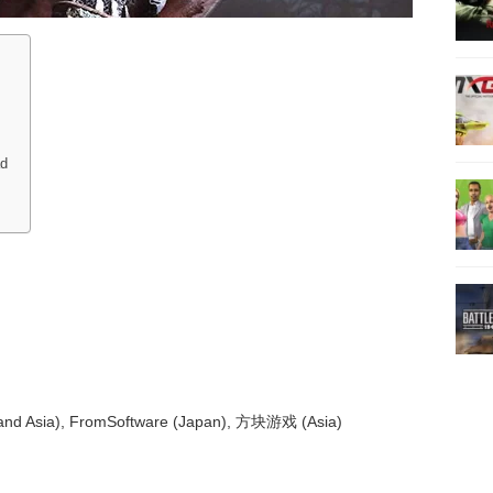
ad
an and Asia), FromSoftware (Japan), 方块游戏 (Asia)