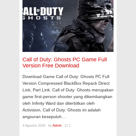
Call of Duty: Ghosts PC Game Full
Version Free Download
Download Game Call of Duty: Ghosts PC Full
Version Compressed BlackBox Repack Direct
Link, Part Link. Call of Duty: Ghosts merupakan
game first-person shooter yang dikembangkan
oleh Infinity Ward dan diterbitkan oleh
Activision, Call of Duty: Ghosts ini adalah
angsuran kesepuluh…
4 Agustus 2026
·
by
Admin
·
1