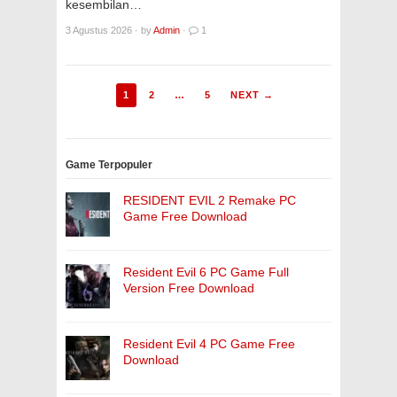
kesembilan…
3 Agustus 2026
·
by
Admin
·
1
1
2
…
5
NEXT →
Game Terpopuler
RESIDENT EVIL 2 Remake PC
Game Free Download
Resident Evil 6 PC Game Full
Version Free Download
Resident Evil 4 PC Game Free
Download