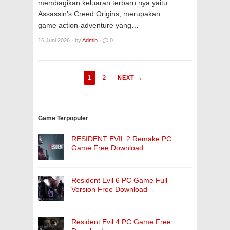
membagikan keluaran terbaru nya yaitu
Assassin’s Creed Origins, merupakan
game action-adventure yang…
16 Juni 2026
·
by
Admin
·
0
1
2
NEXT →
Game Terpopuler
RESIDENT EVIL 2 Remake PC
Game Free Download
Resident Evil 6 PC Game Full
Version Free Download
Resident Evil 4 PC Game Free