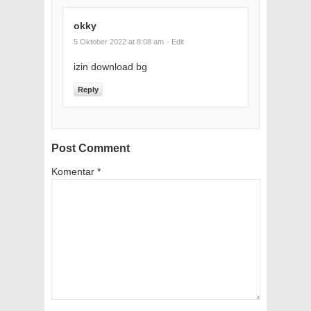
okky
5 Oktober 2022 at 8:08 am
· Edit
izin download bg
Reply
Post Comment
Komentar
*