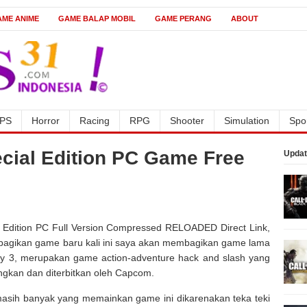
AME ANIME
GAME BALAP MOBIL
GAME PERANG
ABOUT
PS
Horror
Racing
RPG
Shooter
Simulation
Spo
ecial Edition PC Game Free
Updat
 Edition PC Full Version Compressed RELOADED Direct Link,
bagikan game baru kali ini saya akan membagikan game lama
Cry 3, merupakan game action-adventure hack and slash yang
angkan dan diterbitkan oleh Capcom.
asih banyak yang memainkan game ini dikarenakan teka teki