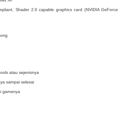
dows XP
mpliant, Shader 2.0 capable graphics card (NVIDIA GeForce
song.
ools atau sejenisnya
ya sampai selesai
asi gamenya