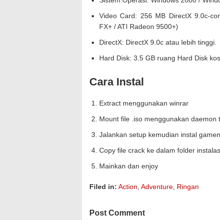
Sistem Operasi: Windows 2000 / Win
Video Card: 256 MB DirectX 9.0c-co
FX+ / ATI Radeon 9500+)
DirectX: DirectX 9.0c atau lebih tinggi.
Hard Disk: 3.5 GB ruang Hard Disk ko
Cara Instal
Extract menggunakan winrar
Mount file .iso menggunakan daemon t
Jalankan setup kemudian instal gamen
Copy file crack ke dalam folder instal
Mainkan dan enjoy
Filed in:
Action
,
Adventure
,
Ringan
Post Comment