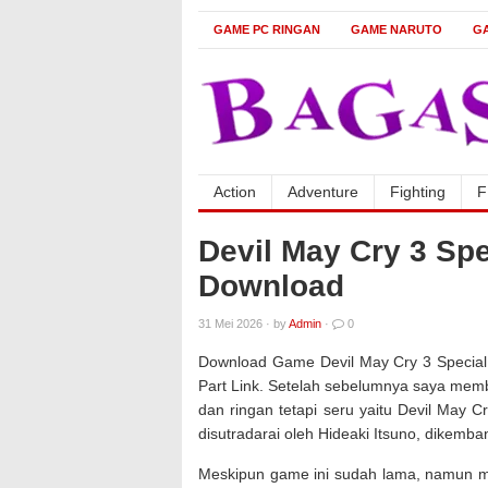
GAME PC RINGAN
GAME NARUTO
G
Action
Adventure
Fighting
F
Devil May Cry 3 Sp
Download
31 Mei 2026
·
by
Admin
·
0
Download Game Devil May Cry 3 Special
Part Link. Setelah sebelumnya saya mem
dan ringan tetapi seru yaitu Devil May 
disutradarai oleh Hideaki Itsuno, dikemb
Meskipun game ini sudah lama, namun m