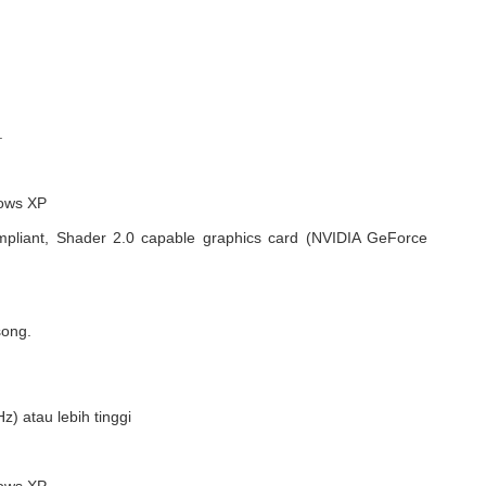
.
dows XP
mpliant, Shader 2.0 capable graphics card (NVIDIA GeForce
song.
z) atau lebih tinggi