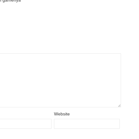
asi gamenya
Website