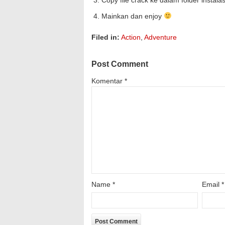
Copy file crack ke dalam folder instal
Mainkan dan enjoy
Filed in:
Action
,
Adventure
Post Comment
Komentar
*
Name
*
Email
*