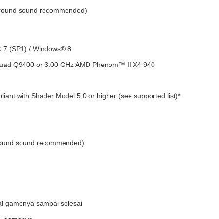
urround sound recommended)
 7 (SP1) / Windows® 8
Quad Q9400 or 3.00 GHz AMD Phenom™ II X4 940
nt with Shader Model 5.0 or higher (see supported list)*
rround sound recommended)
al gamenya sampai selesai