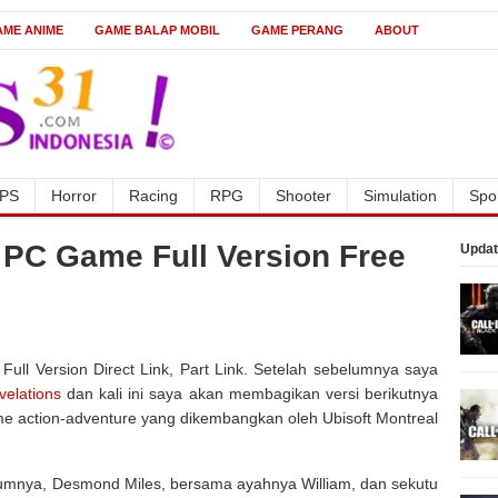
AME ANIME
GAME BALAP MOBIL
GAME PERANG
ABOUT
PS
Horror
Racing
RPG
Shooter
Simulation
Spo
I PC Game Full Version Free
Updat
ull Version Direct Link, Part Link. Setelah sebelumnya saya
velations
dan kali ini saya akan membagikan versi berikutnya
ame action-adventure yang dikembangkan oleh Ubisoft Montreal
lumnya, Desmond Miles, bersama ayahnya William, dan sekutu