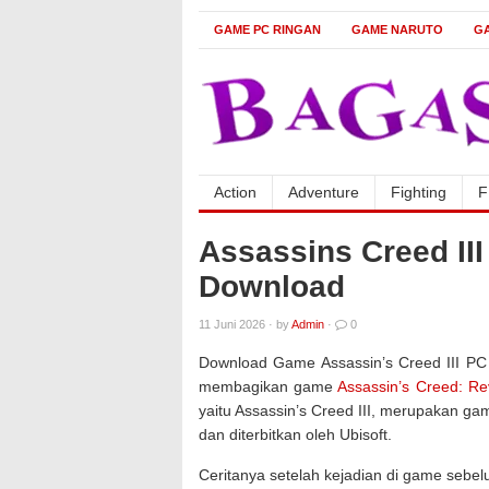
GAME PC RINGAN
GAME NARUTO
G
Action
Adventure
Fighting
F
Assassins Creed II
Download
11 Juni 2026
·
by
Admin
·
0
Download Game Assassin’s Creed III PC F
membagikan game
Assassin’s Creed: Re
yaitu Assassin’s Creed III, merupakan g
dan diterbitkan oleh Ubisoft.
Ceritanya setelah kejadian di game sebe